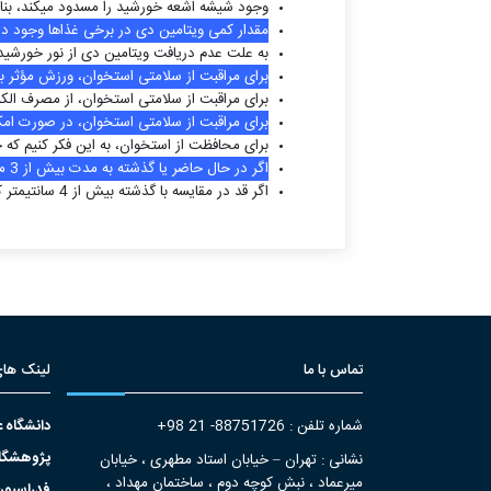
وجود شیشه اشعه خورشید را مسدود می­کند، بنابرا
مقدار کمی ویتامین دی در برخی غذاها وجود دا
به علت عدم دریافت ویتامین دی از نور خورشید در زمستان باید روزانه 10 میکروگر
برای مراقبت از سلامتی استخوان، ورزش مؤثر به
برای مراقبت از سلامتی استخوان، از مصرف الک
برای مراقبت از سلامتی استخوان، در صورت امک
برای محافظت از استخوان، به این فکر کنیم که 
اگر در حال حاضر یا گذشته به مدت بیش از 3 ماه از داروهای کورتونی استفاده کرده­ایم، برای بررسی تراکم استخوان و ارزیابی نیاز به درمان، با پزشک مشورت کنیم.
اگر قد در مقایسه با گذشته بیش از 4 سانتیمتر کوتاه شده است، برای ارزیابی خطر شکستگی با پزشک مشورت کنیم.
تماس با ما
لینک های
شماره تلفن : 88751726- 21 98+
دانشگاه 
پژوهشگاه 
نشانی : تهران – خیابان استاد مطهری ، خیابان
میرعماد ، نبش کوچه دوم ، ساختمان مهداد ،
فدراسیون 