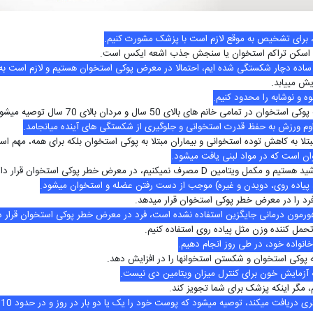
د، برای تشخیص به موقع لازم است با پزشک مشورت کنیم.
، اسکن تراکم استخوان یا سنجش جذب اشعه ایکس است.
یش می­یابد.
 و نوشابه را محدود کنیم.
ی خانم های بالای 50 سال و مردان بالای 70 سال توصیه می­شود.
اوم ورزش به حفظ قدرت استخوانی و جلوگیری از شکستگی های آینده می­انجامد.
تلا به کاهش توده استخوانی و بیماران مبتلا به پوکی استخوان بلکه برای همه، مهم اس
 است که در مواد لبنی یافت می­شود.
 خانواده خود، در طی روز انجام دهیم.
ه پوکی استخوان و شکستن استخوان­ها را در افزایش دهد.
ه آزمایش خون برای کنترل میزان ویتامین دی نیست.
 مگر این­که پزشک برای شما تجویز کند.
توصیه می­شود که پوست خود را یک یا دو بار در روز و در حدود 10 دقیقه، در معرض تابش نور خورشید قرار دهیم.