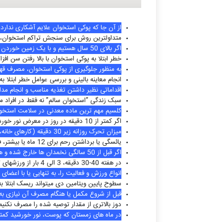
از آن جا که پوکی استخوان علایم آشکاری ندار
متداول­ترین روش برای سنجش تراکم استخوان
اگر بالای 50 سال هستیم و با یک زمین خوردن ساده دچار شکستگی شده ایم، احتمالا در معرض پوکی استخوان هستیم و لازم است به پزشک مراجعه کنیم.
خطر ابتلا به پوکی استخوان با بالا رفتن سن افزا
به منظور جلوگیری از پوکی استخوان، مصرف قهوه
انجام معاینه بالینی و بررسی عوامل خطر ابتلا به پوکی استخوان در تمام
اقداماتی نظیر داشتن تغذیه مناسب و انجام مد
سبک زندگی “استخوان سالم” نه فقط در افراد مب
کلسیم مهم ترین ماده معدنی در سلامت استخوان
اگر کمتر از 10 دقیقه در روز در معرض نور خورشید هستیم و مکمل ویتامین D مصرف نمی­کنیم، در معرض خطر پوکی استخوان قرار داریم.
میزان تحرک روزانه زیر 30 دقیقه (کارهای خانه، پیاده روی، دویدن و غیره) موجب از دست رفتن عضله و استخوان می­شود.
یائسگی یا برداشتن رحم برای 12 ماه یا بیشتر، فرد را در معرض خطر پوکی استخوان قرار می­دهد.
اگر قبل از 50 سالگی نخمدان ها خارج شده و هورمون درمانی جایگزین استفاده نشده است، فرد در معرض خطر پوکی استخوان قرار دارد.
در هفته 40-30 دقیقه، 3 الی 4 بار از ورزش­های تحمل کننده وزن مثل پیاده روی استفاده کنیم.
انواع ورزش و فعالیت را، به تنهایی یا با اعضای
سطوح پایین ویتامین دی می­تواند ریسک ابتلا ب
قبل از شروع مکمل یا هنگام مصرف آن نیازی ب
دوز بالاتری از مقدار توصیه شده را مصرف نکنیم،
در ماه های زمستان که پوست، نور خورشید کمتری دریافت می­کند، 