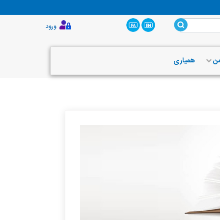
ورود
من
همیاری