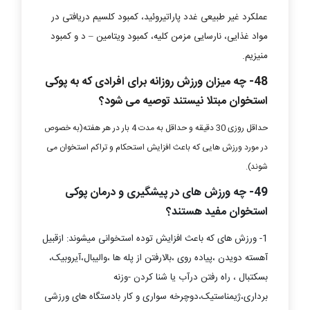
عملکرد غیر طبیعی غدد پاراتیروئید، کمبود کلسیم دریافتی در
مواد غذایی، نارسایی مزمن کلیه، کمبود ویتامین – د و کمبود
منیزیم.
48- چه میزان ورزش روزانه برای افرادی که به پوکی
استخوان مبتلا نیستند توصیه می شود؟
حداقل روزی 30 دقیقه و حداقل به مدت 4 بار در هر هفته(به خصوص
در مورد ورزش هایی که باعث افزایش استحکام و تراکم استخوان می
شوند).
49- چه ورزش های در پیشگیری و درمان پوکی
استخوان مفید هستند؟
1- ورزش های که باعث افزایش توده استخوانی میشوند: ازقبیل
آهسته دویدن ،پیاده روی ،بالارفتن از پله ها ،والیبال،آیروبیک،
بسکتبال ، راه رفتن درآب یا شنا کردن -وزنه
برداری،ژیمناستیک،دوچرخه سواری و کار بادستگاه های ورزشی