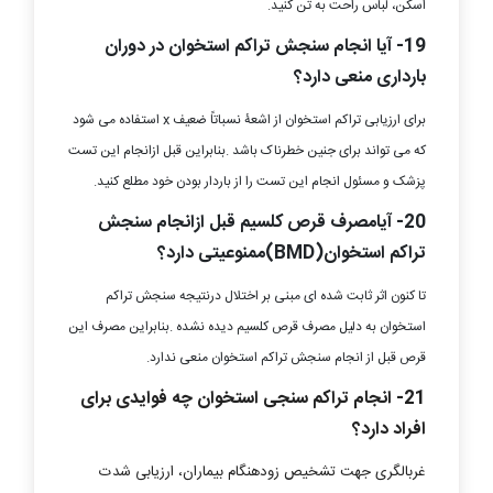
اسکن، لباس راحت به تن کنید.
19- آیا انجام سنجش تراکم استخوان در دوران
بارداری منعی دارد؟
برای ارزیابی تراکم استخوان از اشعۀ نسباتاً ضعیف x استفاده می شود
که می تواند برای جنین خطرناک باشد .بنابراین قبل ازانجام این تست
پزشک و مسئول انجام این تست را از باردار بودن خود مطلع کنید.
20- آیامصرف قرص کلسیم قبل ازانجام سنجش
تراکم استخوان(BMD)ممنوعیتی دارد؟
تا کنون اثر ثابت شده ای مبنی بر اختلال درنتیجه سنجش تراکم
استخوان به دلیل مصرف قرص کلسیم دیده نشده .بنابراین مصرف این
قرص قبل از انجام سنجش تراکم استخوان منعی ندارد.
21- انجام تراکم سنجی استخوان چه فوایدی برای
افراد دارد؟
غربالگری جهت تشخیص زودهنگام بیماران، ارزیابی شدت