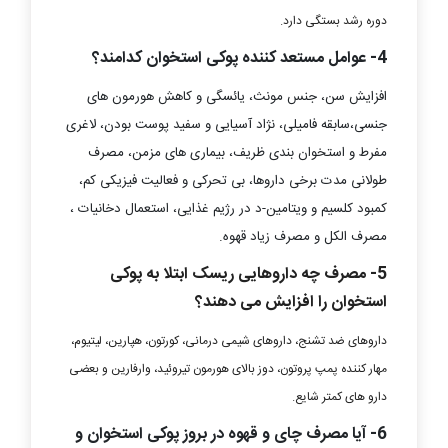
دوره رشد بستگی دارد.
4- عوامل مستعد کننده پوکی استخوان کدامند؟
افزایش سن، جنس مونث، یائسگی و کاهش هورمون های
جنسی،سابقه فامیلی، نژاد آسیایی و سفید پوست بودن، لاغری
مفرط و استخوان بندی ظریف، بیماری های مزمن، مصرف
طولانی مدت برخی داروها، بی تحرکی و فعالیت فیزیکی کم،
کمبود کلسیم و ویتامین-د در رژیم غذایی، استعمال دخانیات ،
مصرف الکل و مصرف زیاد قهوه.
5- مصرف چه داروهایی ریسک ابتلا به پوکی
استخوان را افزایش می دهند؟
داروهای ضد تشنج، داروهای شیمی درمانی، کورتون، هپارین، لیتیوم،
مهار کننده پمپ پروتون، دوز بالای هورمون تیروئید، وارفارین و بعضی
دارو های کمتر شایع.
6- آیا مصرف چای و قهوه در بروز پوکی استخوان و