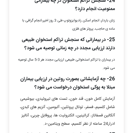
24- سنجش تراکم استخوان در چه بیمارانی
ممنوعیت انجام دارد؟
زنان باردار، انجام اسکن رادیوایزوتوپ طی 3 روز اخیر،انجام گرافی با
ماده ی حاجب، پروتز های فلزی.
25- در بیمارانی که سنجش تراکم استخوان طبیعی
دارند ارزیابی مجدد در چه زمانی توصیه می شود؟
در بیماران با تراکم استخوانی طبیعی ارزیابی مجدد هر 3-5 سال توصیه
می شود.
26- چه آزمایشاتی بصورت روتین در ارزیابی بیماران
مبتلا به پوکی استخوان درخواست می شود؟
آزمایش کامل خون، قند خون، تست های تیروئیدی، بیوشیمی
شامل کلسیم، فسفر، توتال پروتئین، آلبومین، آنزیم های کبدی،
آلکالین فسفاتاز، کراتینین، الکترولیت ها، پروفایل چربی، آنالیز
ادرار24 ساعته از نظر کلسیم، سطح ویتامین-د.