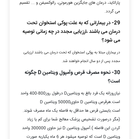
پاراتاید، درمان های جایگزین هورمونی، رالوکسیفن و ... تقسیم
می گردد.
29- در بیمارانی که به علت پوکی استخوان تحت
درمان می باشند ،ارزیابی مجدد در چه زمانی توصیه
می شود؟
در بیماران مبتلا به پوکی استخوان که تحت درمان می باشند ارزیابی
مجدد پس از دو سال انجام خواهند شد.
30-
نحوه مصرف قرص وآمپول ویتامین D چگونه
است؟
نیازروزانه یک فرد بالغ به ویتامینD درطول روز800-400 واحد
است.هرقرص ویتامین D حاوی50000 ویتامین D
است.بایستی قرص ها حداقل به فاصله یک ماه مصرف شوند.
(مگر درصورت تشخیص پزشک معالج شما برای کم یا زیاد
کردن این فاصله ).آمپول ویتامین D نیز حاوی 300000 واحد
ویتامین D است که توصیه میشود هر 6 ماه یکباربه صورت