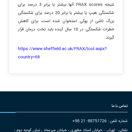
نتیجه
FRAX scores
آنها بیشتر یا برابر 3 درصد برای
شکستگی هیپ یا بیشتر یا برابر 20 درصد برای شکستگی
بزرگ ناشی از پوکی استخوان شده است، برای کاهش
خطرات شکستگی در 10 سال آینده باید تحت درمان قرار
گیرند.
https://www.sheffield.ac.uk/FRAX/tool.aspx?
country=68
تماس با ما
شماره تلفن : 88751726- 21 98+
نشانی : تهران – خیابان استاد مطهری ، خیابان میرعماد ، نبش کوچه دوم ،