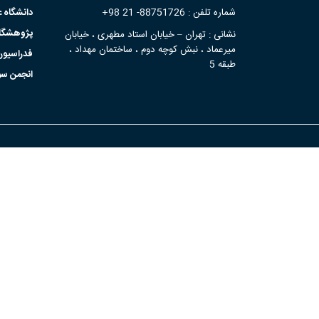
شماره تلفن : 88751726- 21 98+
دانشگاه 
پژوهشگاه 
نشانی : تهران – خیابان استاد مطهری ، خیابان
میرعماد ، نبش کوچه دوم ، ساختمان مهداد ،
فدراسیون 
طبقه 5
انجمن سو