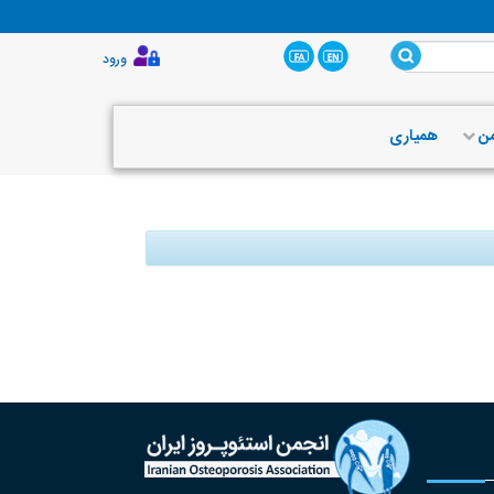
ورود
من
همیاری